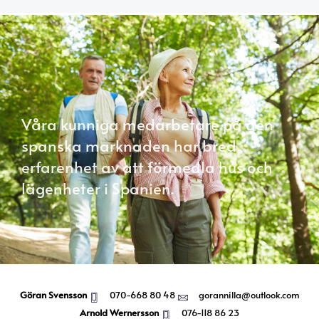
Våra kunniga medarbetare på den
spanska marknaden har bred
erfarenhet av att förmedla hus och
lägenheter i Spanien.
Göran Svensson
070-668 80 48
gorannilla@outlook.com
Arnold Wernersson
076-118 86 23