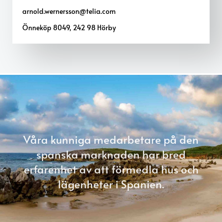
arnold.wernersson@telia.com
Önneköp 8049, 242 98 Hörby
Våra kunniga medarbetare på den
spanska marknaden har bred
erfarenhet av att förmedla hus och
lägenheter i Spanien.